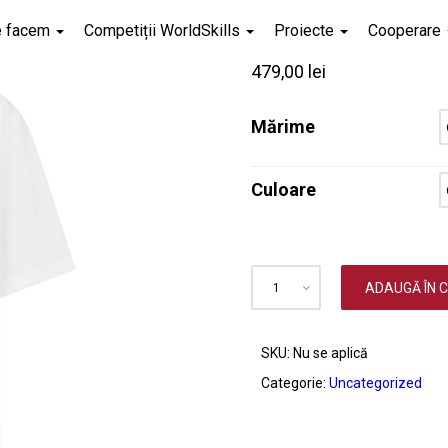
Tricou
e facem
Competiții WorldSkills
Proiecte
Cooperare
479,00
lei
Mărime
Culoare
ADAUGĂ ÎN 
SKU:
Nu se aplică
Categorie:
Uncategorized