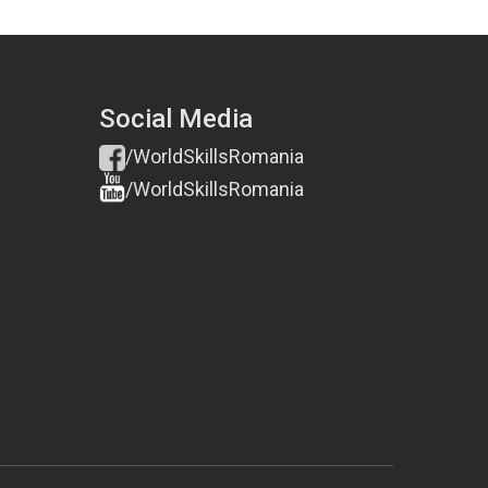
Social Media
/WorldSkillsRomania
/WorldSkillsRomania