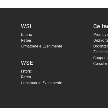
WSI
Ce f
Istoric
Promova
Retea
Dezvolt
Urmatoarele Evenimente
Organiza
Educatie
Cooperar
WSE
Cercetar
Istoric
Retea
Urmatoarele Evenimente