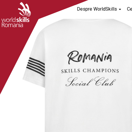
Despre WorldSkills
C