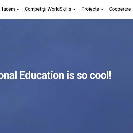
e facem
Competiții WorldSkills
Proiecte
Cooperare
ional Education is so cool!