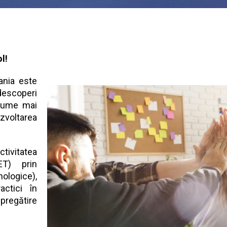
l!
ania este
 descoperi
o lume mai
voltarea
tivitatea
ET) prin
ologice),
ctici în
 pregătire