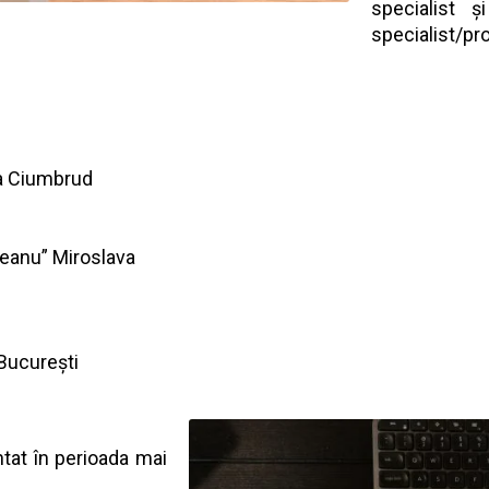
specialist ș
specialist/p
za Ciumbrud
ceanu” Miroslava
București
tat în perioada mai