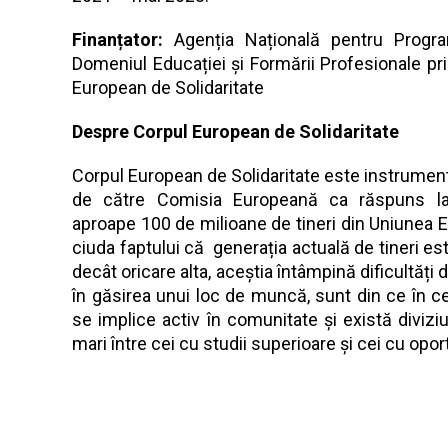
Finanțator:
Agenția Națională pentru Progr
Domeniul Educației și Formării Profesionale pr
European de Solidaritate
Despre Corpul European de Solidaritate
Corpul European de Solidaritate este instrumen
de către Comisia Europeană ca răspuns la 
aproape 100 de milioane de tineri din Uniunea E
ciuda faptului că generația actuală de tineri e
decât oricare alta, aceștia întâmpină dificultăți 
în găsirea unui loc de muncă, sunt din ce în c
se implice activ în comunitate și există divizi
mari între cei cu studii superioare și cei cu opor