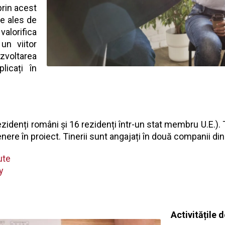
rin acest
ie ales de
 valorifica
un viitor
ezvoltarea
licați în
zidenți români și 16 rezidenți într-un stat membru U.E.). Ti
tenere în proiect. Tinerii sunt angajați în două companii d
ute
y
Activitățile 