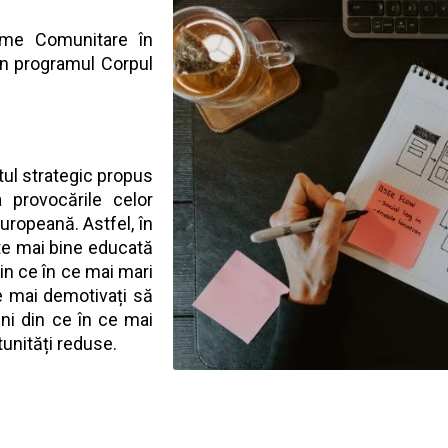
ame Comunitare în
in programul Corpul
tul strategic propus
provocările celor
uropeană. Astfel, în
ste mai bine educată
din ce în ce mai mari
e mai demotivați să
uni din ce în ce mai
tunități reduse.