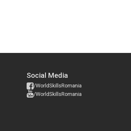
Social Media
/WorldSkillsRomania
/WorldSkillsRomania