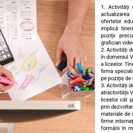
Activităț
actualizare
ofertelor ed
implică tine
poziții pre
grafician vid
Activități 
în domeniul V
a liceelor. Ti
firma special
pe poziție de
Activități 
atractivității
liceelor cât 
prin dezvoltar
materiale de i
firme interna
formării în 