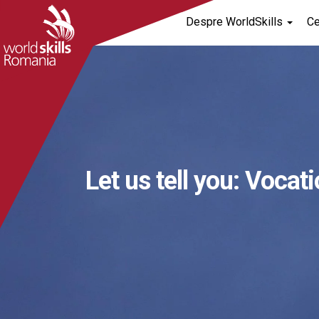
Despre WorldSkills
C
Let us tell you: Vocat