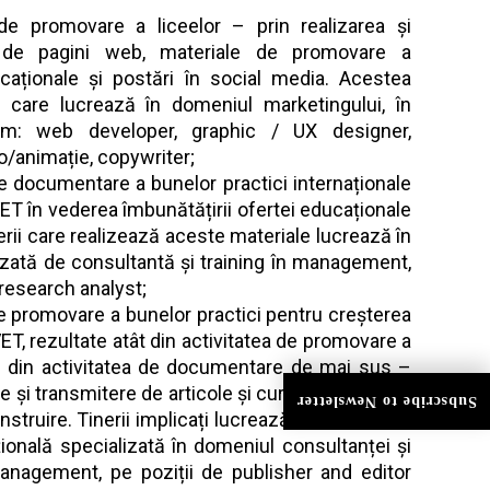
i de promovare a liceelor – prin realizarea și
a de pagini web, materiale de promovare a
ucaționale și postări în social media. Acestea
ri care lucrează în domeniul marketingului, în
cum: web developer, graphic / UX designer,
eo/animație, copywriter;
de documentare a bunelor practici internaționale
ET în vederea îmbunătățirii ofertei educaționale
nerii care realizează aceste materiale lucrează în
izată de consultantă și training în management,
 research analyst;
de promovare a bunelor practici pentru creșterea
 VET, rezultate atât din activitatea de promovare a
și din activitatea de documentare de mai sus –
e și transmitere de articole și cursuri online sau
Subscribe to Newsletter
nstruire. Tinerii implicați lucrează în cadrul unei
țională specializată în domeniul consultanței și
management, pe poziții de publisher and editor