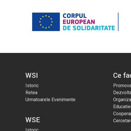
WSI
Ce f
Istoric
Promova
Retea
Dezvolt
Urmatoarele Evenimente
Organiza
Educatie
Cooperar
WSE
Cercetar
Istoric