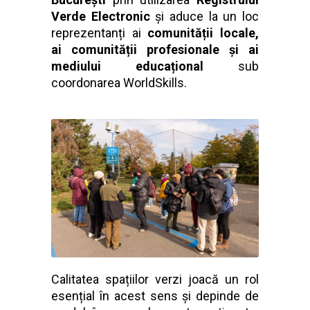
Verde Electronic
și aduce la un loc
reprezentanți ai
comunității locale,
ai comunității profesionale și ai
mediului educațional
sub
coordonarea WorldSkills.
Calitatea spațiilor verzi joacă un rol
esențial în acest sens și depinde de