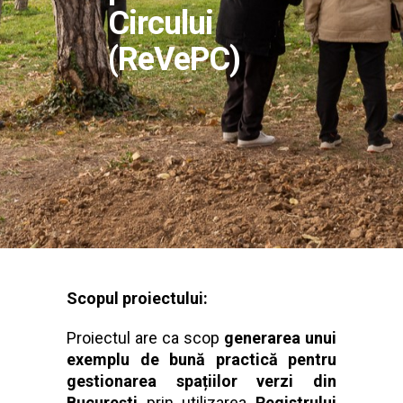
Circului
(ReVePC)
Scopul proiectului:
Proiectul are ca scop
generarea unui
exemplu de bună practică pentru
gestionarea spațiilor verzi din
București
prin utilizarea
Registrului