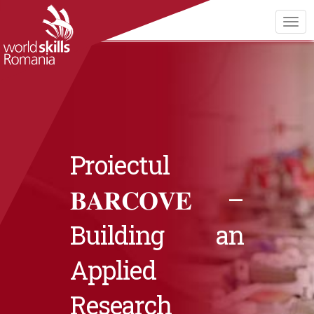
Proiectul
𝐁𝐀𝐑𝐂𝐎𝐕𝐄 –
Building an
Applied
Research