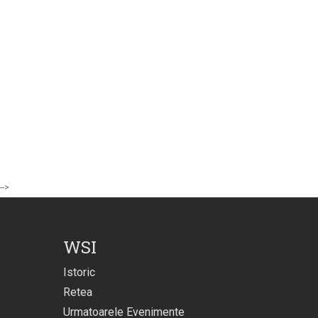
-->
WSI
Istoric
Retea
Urmatoarele Evenimente