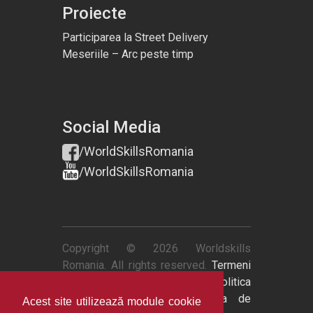
Proiecte
Participarea la Street Delivery
Meseriile – Arc peste timp
Social Media
/WorldSkillsRomania
/WorldSkillsRomania
Copyright © 2026 Worldskills
Romania. All rights reserved.
Termeni
si conditii
|
Politica de retur
|
Politica
de confidentialitate
|
Politica de
Acest site utilizează module cookie