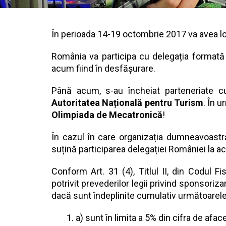
În perioada 14-19 octombrie 2017 va avea l
România va participa cu delegația formată 
acum fiind în desfășurare.
Până acum, s-au încheiat parteneriate 
Autoritatea Națională pentru Turism
. În 
Olimpiada de Mecatronică
!
În cazul în care organizația dumneavoastră
suțină participarea delegației României la 
Conform Art. 31 (4), Titlul II, din Codul F
potrivit prevederilor legii privind sponsoriza
dacă sunt îndeplinite cumulativ următoarele 
a) sunt în limita a 5% din cifra de aface