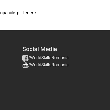
mpaniile partenere
Social Media
/WorldSkillsRomania
/WorldSkillsRomania