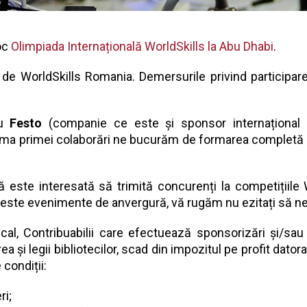
oc
Olimpiada Internațională WorldSkills la Abu Dhabi
.
de WorldSkills Romania. Demersurile privind participare
cu
Festo
(companie ce este și sponsor internațional W
urma primei colaborări ne bucurăm de formarea completă 
 este interesată să trimită concurenți la competițiile 
aceste evenimente de anvergură, vă rugăm nu ezitați să n
iscal, Contribuabilii care efectuează sponsorizări și/s
rea și legii bibliotecilor, scad din impozitul pe profit dato
condiții:
ri;