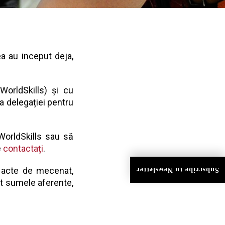
a au inceput deja,
orldSkills) și cu
a delegației pentru
WorldSkills sau să
e
contactați
.
au acte de mecenat,
Subscribe to Newsletter
rat sumele aferente,