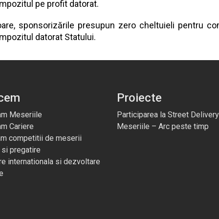
pozitul pe profit datorat.
oare, sponsorizările presupun zero cheltuieli pentru co
mpozitul datorat Statului.
acem
Proiecte
m Meseriile
Participarea la Street Delivery
am Cariere
Meseriile – Arc peste timp
m competitii de meserii
 si pregatire
e internationala si dezvoltare
e