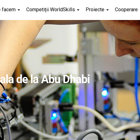
e facem
Competiții WorldSkills
Proiecte
Cooperare
ala de la Abu Dhabi