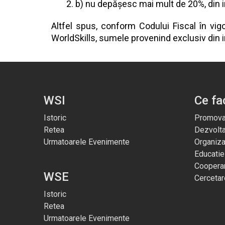
b) nu depășesc mai mult de 20%, din im
Altfel spus, conform Codului Fiscal în vig
WorldSkills, sumele provenind exclusiv din i
WSI
Ce f
Istoric
Promova
Retea
Dezvolt
Urmatoarele Evenimente
Organiza
Educatie
Cooperar
WSE
Cercetar
Istoric
Retea
Urmatoarele Evenimente