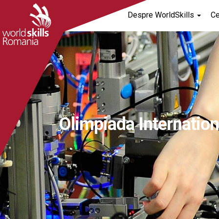
Despre WorldSkills
C
Olimpiada Internation