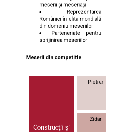
meserii și meseriași
Reprezentarea
României în elita mondială
din domeniu meseriilor
Parteneriate pentru
sprijinirea meseriilor
Meserii din competitie
Pietrar
Cons
b
Zidar
Inst
Construcții și
ele