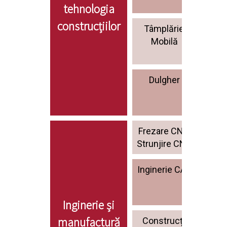
tehnologia
construcțiilor
Tâmplărie,
Pei
Mobilă
Dulgher
Zu
Frezare CNC,
Elec
Strunjire CNC
Inginerie CAD
Co
indu
Inginerie și
manufactură
Construcții
Rep