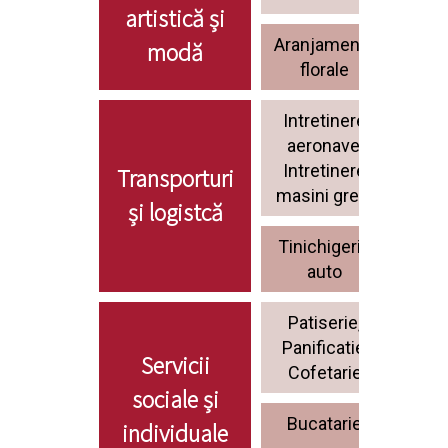
artistică și
Aranjamente
Dec
modă
florale
vi
Intretinere
Mec
aeronave,
a
Intretinere
Transporturi
masini grele
și logistcă
Tinichigerie
Vops
auto
a
Patiserie,
Serv
Panificatie,
rest
Servicii
Cofetarie
sociale și
Bucatarie
Est
individuale